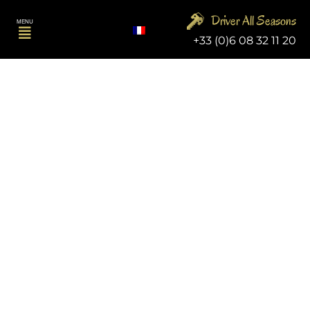
Aller
Driver All Seasons
au
Menu
MENU
contenu
+33 (0)6 08 32 11 20
News